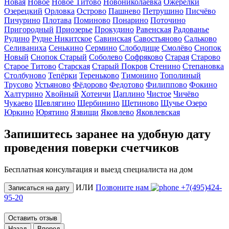
Новая
Новое
Новое Титово
Новониколаевка
Ожерелки
Озерецкий
Орловка
Острово
Пашнево
Петрушино
Писчёво
Пичурино
Плотава
Поминово
Понарино
Поточино
Пригородный
Приозерье
Прокудино
Равенская
Радованье
Рудино
Рудне Никитское
Савинская
Савостьяново
Сальково
Селиваниха
Сенькино
Сермино
Слободище
Смолёво
Снопок
Новый
Снопок Старый
Соболево
Софряково
Старая
Старово
Старое Титово
Старская
Старый Покров
Стенино
Степановка
Столбуново
Тепёрки
Тереньково
Тимонино
Тополиный
Трусово
Устьяново
Фёдорово
Федотово
Филиппово
Фокино
Халтурино
Хвойный
Хотеичи
Цаплино
Чистое
Чичёво
Чукаево
Шевлягино
Щербинино
Щетиново
Щучье Озеро
Юркино
Юрятино
Язвищи
Яковлево
Яковлевская
Запишитесь заранее на удобную дату
проведения поверки счетчиков
Бесплатная консультация и выезд специалиста на дом
ИЛИ
Позвоните нам
+7(495)424-
Записаться на дату
95-20
Оставить отзыв
Назад
Вперед