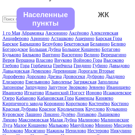
Населенные
ЖК
пункты
1 го Мая
Абрамовка
Авсюнино
Аксёново
Алексеевская
Анциферово
Аринино
Асташково
Ащерино
Барская Гора
Барское
Барышово
Беззубово
Бекетовская
Белавино
Беливо
Богородское
Большая Дубна
Большое Кишнево
Ботагово
Будьково
Бяльково
Вантино
Васютино
Велино
Верещагино
Верея
Вершина
Власово
Внуково
Войново Гора
Высоково
Глебово
Гора
Горбачиха
Грибчиха
Гридино
Губино
Давыдово
Давыдовская
Демихово
Деревнищи
Дорогали Вторые
Дорофеево
Дорохово
Дрезна
Дровосеки
Дуброво
Дылдино
Елизарово
Емельяново
Заволенье
Загряжская
Заполицы
Запонорье
Запрудино
Запутное
Зворково
Зевнево
Иванищево
Иванцево
Игнатово
Ильинский Погост
Ионово
Исаакиевское
Озеро
Кабаново
Кабановская Гора
Каменцы
Киняево
Кирпичного завода
Коровино
Коротково
Костенёво
Костино
Красная Дубрава
Красное
Крольчатник
Круглово
Кудыкино
Куровское
Лашино
Ликино Дулёво
Лопаково
Лыщиково
Ляхово
Максимовская
Малая Дубна
Малиново
Малиновские
Луга
Малое Кишнево
Мальково
Мануйлово
Минино
Мисцево
Молоково
Мосягино
Нажицы
Ненилово
Нестерово
Никулино