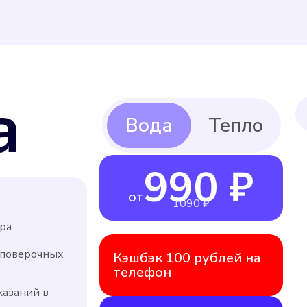
а
990 ₽
от
1090 ₽
ра
 поверочных
Кэшбэк 100 рублей на
телефон
казаний в