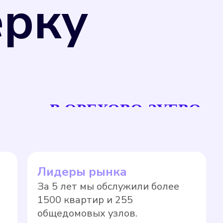
ерку
рсов, что позволяет избежать переплаты
В ОРЕХОВО-ЗУЕВО
единства измерений" и Приказом
ерений, не предназначенные для
 могут подвергаться поверке в
а прибора учета на нормативный тариф
Лидеры рынка
новленные сроки в соответствии с
За 5 лет мы обслужили более
ло, значительно выше, чем по показаниям
1500 квартир и 255
общедомовых узлов.