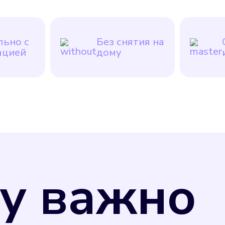
ьно с
Без снятия на
ацией
дому
у важно