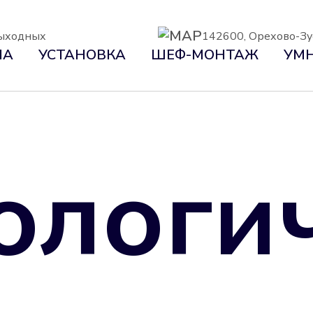
 выходных
142600, Орехово-Зуе
НА
УСТАНОВКА
ШЕФ-МОНТАЖ
УМН
ологи