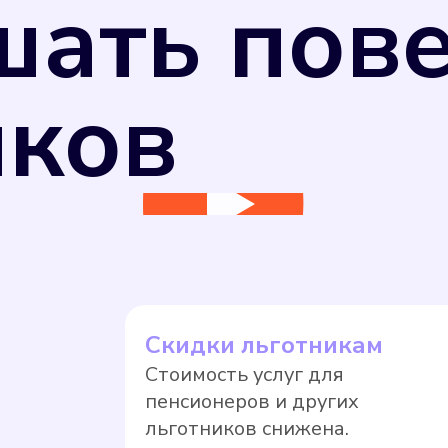
шать пов
иков
ь измерения потребляемых коммунальных ресу
 26 июня 2008 г. N 102-ФЗ "Об обеспечении 
 РФ от 31 июля 2020 г. N 2510 средства изм
улирования обеспечения единства измерений,
щая компания вправе перевести собственник
Скидки льготникам
ае, если прибор учета не был поверен в уста
Стоимость услуг для
. Оплата по нормативному тарифу, как прави
пенсионеров и других
тягивать с поверкой.
льготников снижена.