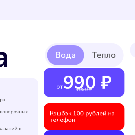
а
990 ₽
от
1090 ₽
ра
 поверочных
Кэшбэк 100 рублей на
телефон
казаний в