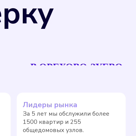
ерку
рсов, что позволяет избежать переплаты
В ОРЕХОВО-ЗУЕВО
единства измерений" и Приказом
ерений, не предназначенные для
 могут подвергаться поверке в
а прибора учета на нормативный тариф
Лидеры рынка
новленные сроки в соответствии с
За 5 лет мы обслужили более
ло, значительно выше, чем по показаниям
1500 квартир и 255
общедомовых узлов.