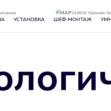
 выходных
142600, Орехово-Зуе
НА
УСТАНОВКА
ШЕФ-МОНТАЖ
УМН
ологи