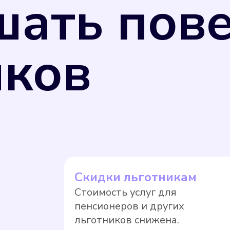
шать пов
иков
ь измерения потребляемых коммунальных ресу
 26 июня 2008 г. N 102-ФЗ "Об обеспечении 
 РФ от 31 июля 2020 г. N 2510 средства изм
улирования обеспечения единства измерений,
щая компания вправе перевести собственник
Скидки льготникам
ае, если прибор учета не был поверен в уста
Стоимость услуг для
. Оплата по нормативному тарифу, как прави
пенсионеров и других
тягивать с поверкой.
льготников снижена.