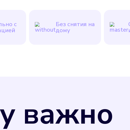
ьно с
Без снятия на
ацией
дому
у важно