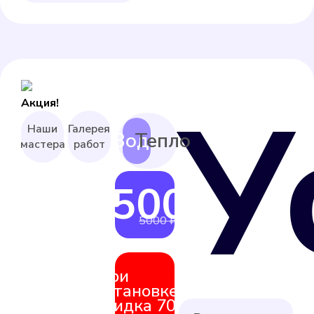
У
Акция!
Наши
Галерея
мастера
работ
4500 ₽
от
5000 ₽
При
установке
скидка 70%