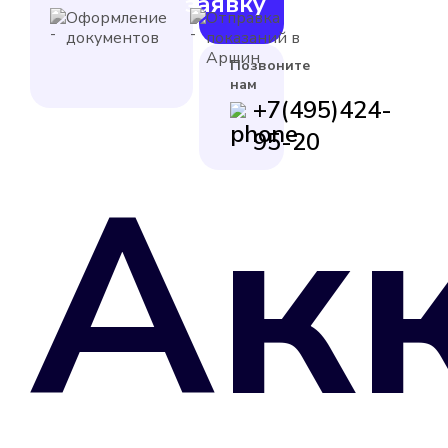
заявку
Оформление
Отправка
документов
показаний в
Аршин
Позвоните
нам
+7(495)424-
95-20
Ак