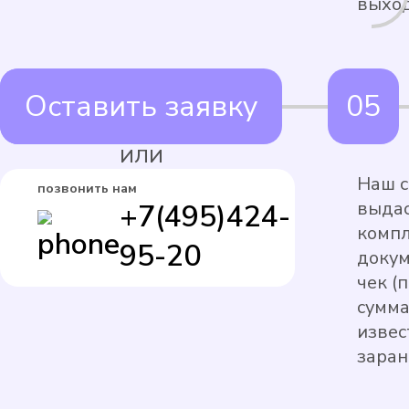
выход
Оставить заявку
ИЛИ
Наш с
позвонить нам
выдас
+7(495)424-
комп
95-20
докум
чек (
сумма
извес
заран