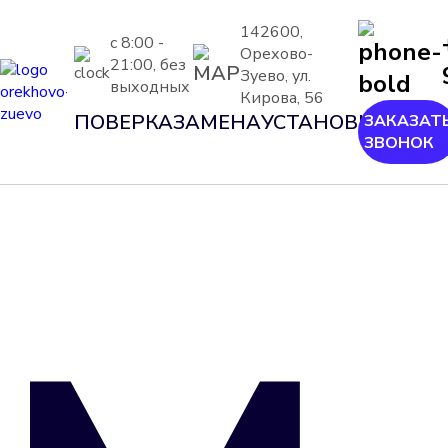
142600,
с 8:00 -
Орехово-
21:00, без
Зуево, ул.
выходных
Кирова, 56
ПОВЕРКА
ЗАМЕНА
УСТАНОВКА
ШЕФ-
ЗАКАЗАТ
ЗВОНОК
МОН