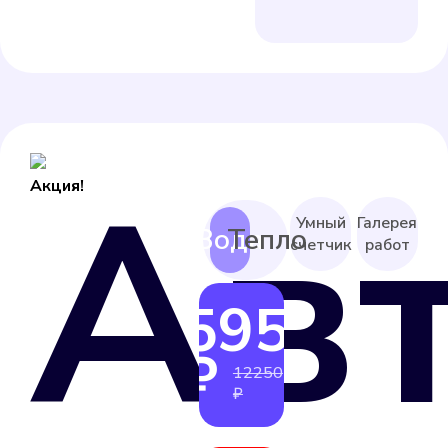
Ав
Акция!
Умный
Галерея
счетчик
работ
5950
от
₽
12250
₽