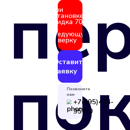
пе
При
установке
скидка 70%
на
следующую
поверку
Оставить
по
заявку
Позвоните
нам
+7(495)424-
95-20