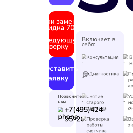
При замене
скидка 70%
на
следующую
Включает в
себя:
поверку
Консультация
В
м
Оставить
Диагностика
П
заявку
р
а
Снятие
У
Позвоните
нам
старого
н
+7(495)424-
счетчика
с
95-20
Проверка
В
работы
э
счетчика