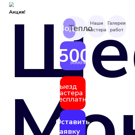
Ше
Акция!
Наши
Галерея
мастера
работ
2500 ₽
от
3000 ₽
Мо
Выезд
мастера
бесплатно
Оставить
заявку