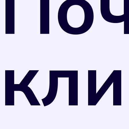
По
Министерства промышленности и торговли
РФ от 31 июля 2020 г. N 2510 средства
измерений, не предназначенные для
применения в сфере государственного
регулирования обеспечения единства
кли
измерений, могут подвергаться поверке в
добровольном порядке. Однако
управляющая компания вправе перевести
собственника прибора учета на нормативный
тариф потребления коммунального ресурса в
случае, если прибор учета не был поверен в
установленные сроки в соответствии с
отметкой в техническом паспорте прибора.
Оплата по нормативному тарифу, как
правило, значительно выше, чем по
показаниям счетчика. Поэтому рекомендуем
вам не затягивать с поверкой.