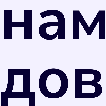
на
дов