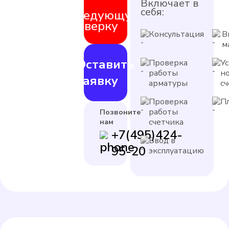
на
Включает в
себя:
следующую
поверку
Консультация
В
м
Оставить
Проверка
У
работы
н
заявку
арматуры
с
Проверка
П
работы
Позвоните
счетчика
нам
+7(495)424-
Ввод в
95-20
эксплуатацию