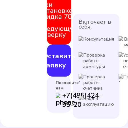
При
установке
скидка 70%
на
Включает в
себя:
следующую
поверку
Консультация
В
м
Оставить
Проверка
У
работы
н
заявку
арматуры
с
Проверка
П
работы
Позвоните
счетчика
нам
+7(495)424-
Ввод в
95-20
эксплуатацию