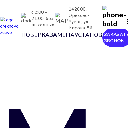
142600,
с 8:00 -
Орехово-
21:00, без
Зуево, ул.
выходных
Кирова, 56
ПОВЕРКА
ЗАМЕНА
УСТАНОВКА
ШЕФ-
ЗАКАЗАТ
ЗВОНОК
МОН