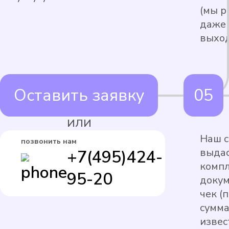
(мы р
даже 
выход
Оставить заявку
ИЛИ
Наш с
позвонить нам
выдас
+7(495)424-
комп
95-20
докум
чек (
сумма
извес