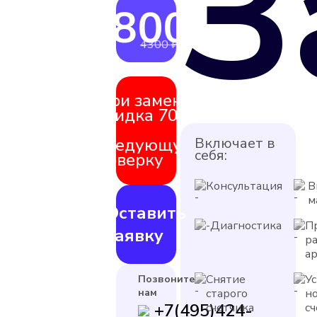
З
3800 ₽
от
4300 ₽
При замене
скидка 70%
на
следующую
Включает в
себя:
поверку
Консультация
В
м
Оставить
Диагностика
П
заявку
р
а
Снятие
У
Позвоните
нам
старого
н
+7(495)424-
счетчика
с