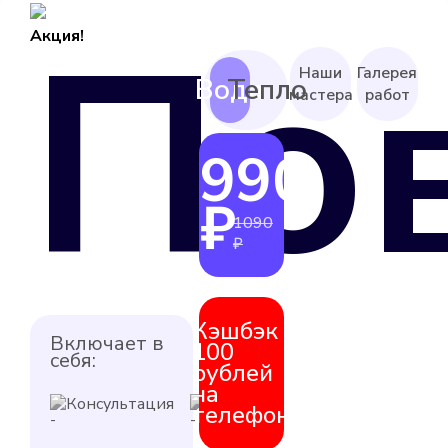
По
Акция!
Наши
Галерея
мастера
работ
990
от
₽
1090
₽
Кэшбэк
Включает в
100
себя:
рублей
на
Консультация
Выезд
телефон
мастера