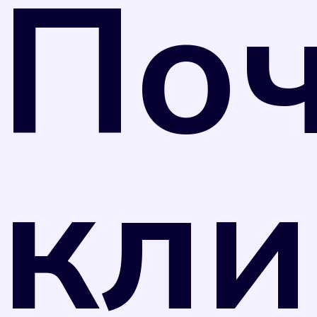
По
26 июня 2008 г. N 102-ФЗ "Об обеспечении
единства измерений" и Приказом
Министерства промышленности и торговли
РФ от 31 июля 2020 г. N 2510 средства
измерений, не предназначенные для
применения в сфере государственного
регулирования обеспечения единства
кли
измерений, могут подвергаться поверке в
добровольном порядке. Однако
управляющая компания вправе перевести
собственника прибора учета на нормативный
тариф потребления коммунального ресурса в
случае, если прибор учета не был поверен в
установленные сроки в соответствии с
отметкой в техническом паспорте прибора.
Оплата по нормативному тарифу, как