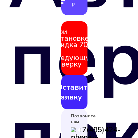
₽
₽
пе
При
установке
скидка 70%
на
следующую
поверку
Оставить
по
заявку
Позвоните
нам
+7(495)424-