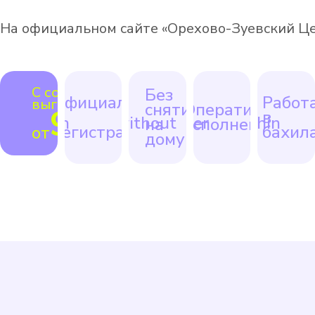
На официальном сайте «Орехово-Зуевский Це
С соседями
Без
Официально
Работ
выгоднее
снятия
Оперативное
990 ₽
с
в
на
исполнение
регистрацией
бахил
от
дому