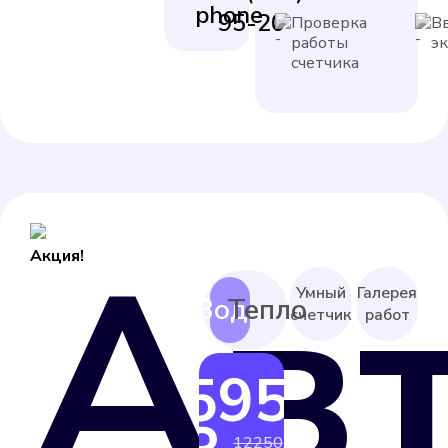
95-20
Проверка
В
работы
э
счетчика
Ав
Акция!
Умный
Галерея
счетчик
работ
5950
от
12250