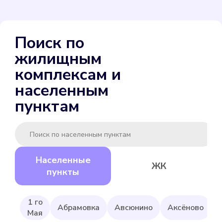
ENBRA для холодной
Поиск по
Подробнее
жилищным
Выбрать
комплексам и
населенным
пунктам
Gerrida СВК-15ГМИ-80
Населенные
ЖК
Подробнее
пункты
Выбрать
1 го
Абрамовка
Авсюнино
Аксёново
Мая