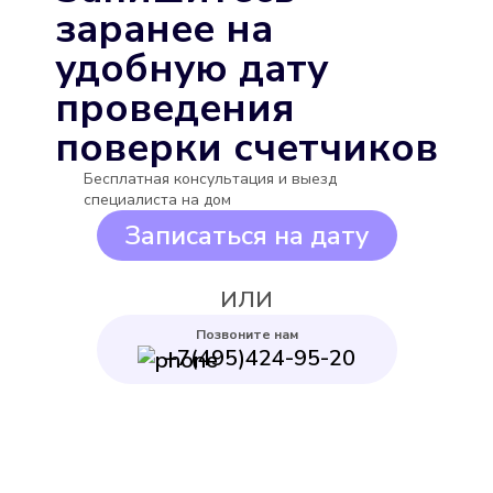
Выбрать
заранее на
удобную дату
проведения
поверки счетчиков
Бесплатная консультация и выезд
Бетар СГВ-15
специалиста на дом
Подробнее
Записаться на дату
Выбрать
ИЛИ
Позвоните нам
+7(495)424-95-20
Декаст ВСКМ-15