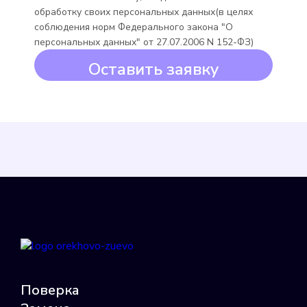
обработку своих персональных данных(в целях
Minoll Minomess СВХ
соблюдения норм Федерального закона "О
персональных данных" от 27.07.2006 N 152-ФЗ)
Подробнее
Оставить заявку
Выбрать
Minoll Minomess СВГ
Подробнее
Выбрать
Поверка