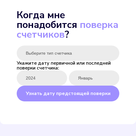
Экомера 15-У
Когда мне
Подробнее
понадобится
поверка
Выбрать
счетчиков
?
Укажите дату первичной или последней
поверки счетчика:
ENBRA для горячей
Подробнее
Узнать дату предстоящей поверки
Выбрать