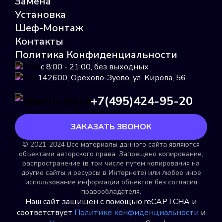
Замена
Установка
Шеф-Монтаж
Пульс 15У
Контакты
Политика Конфиденциальности
Подробнее
с 8:00 - 21:00, без выходных
Выбрать
142600, Орехово-Зуево, ул. Кирова, 56
+7(495)424-95-20
ЗАКАЗАТЬ ЗВОНОК
© 2021-2024 Все материалы данного сайта являются
объектами авторского права. Запрещено копирование,
Пульсар
распространение (в том числе путем копирования на
другие сайты и ресурсы в Интернете) или любое иное
Подробнее
использование информации объектов без согласия
правообладателя.
Выбрать
Наш сайт защищен с помощью reCAPTCHA и
соответствует
Политике конфиденциальности
и