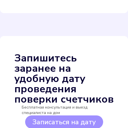
Itelma WFW24.D080
Подробнее
Выбрать
Запишитесь
заранее на
удобную дату
проведения
поверки счетчиков
Itelma WFW20.D080
Бесплатная консультация и выезд
Подробнее
специалиста на дом
Записаться на дату
Выбрать