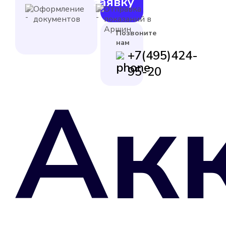
заявку
Оформление
Отправка
документов
показаний в
Аршин
Позвоните
нам
+7(495)424-
95-20
Ак