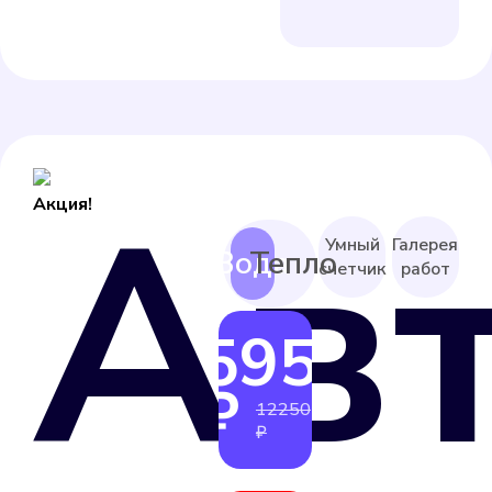
Ав
Акция!
Умный
Галерея
счетчик
работ
5950
от
₽
12250
₽