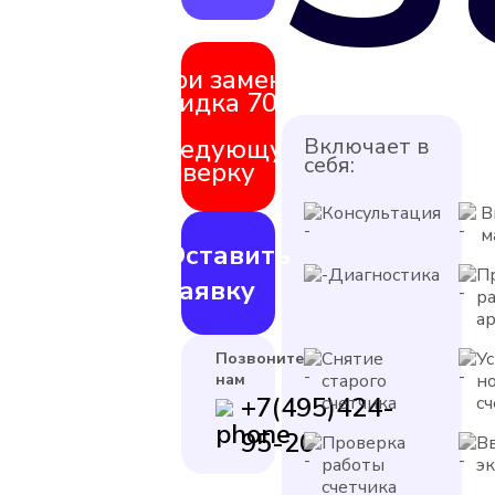
При замене
скидка 70%
на
следующую
Включает в
себя:
поверку
Консультация
В
м
Оставить
Диагностика
П
заявку
р
а
Снятие
У
Позвоните
нам
старого
н
+7(495)424-
счетчика
с
95-20
Проверка
В
работы
э
счетчика