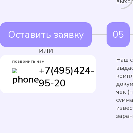
выход
Оставить заявку
ИЛИ
Наш с
позвонить нам
выдас
+7(495)424-
комп
95-20
докум
чек (
сумма
извес
заран