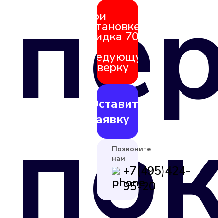
пе
При
установке
скидка 70%
на
следующую
поверку
Оставить
по
заявку
Позвоните
нам
+7(495)424-
95-20