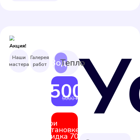
У
Акция!
Наши
Галерея
мастера
работ
4500 ₽
от
5000 ₽
При
установке
скидка 70%