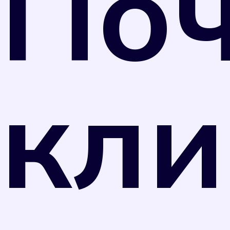
По
Министерства промышленности и торговли
РФ от 31 июля 2020 г. N 2510 средства
измерений, не предназначенные для
применения в сфере государственного
регулирования обеспечения единства
кли
измерений, могут подвергаться поверке в
добровольном порядке. Однако
управляющая компания вправе перевести
собственника прибора учета на нормативный
тариф потребления коммунального ресурса в
случае, если прибор учета не был поверен в
установленные сроки в соответствии с
отметкой в техническом паспорте прибора.
Оплата по нормативному тарифу, как
правило, значительно выше, чем по
показаниям счетчика. Поэтому рекомендуем
вам не затягивать с поверкой.