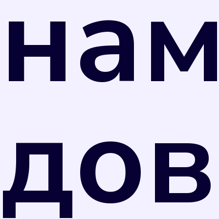
на
дов