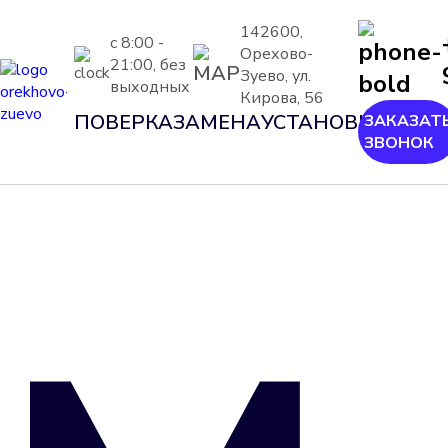
142600,
с 8:00 -
Орехово-
21:00, без
Зуево, ул.
выходных
Кирова, 56
ПОВЕРКА
ЗАМЕНА
УСТАНОВКА
ШЕФ-
ЗАКАЗАТ
ЗВОНОК
МОН