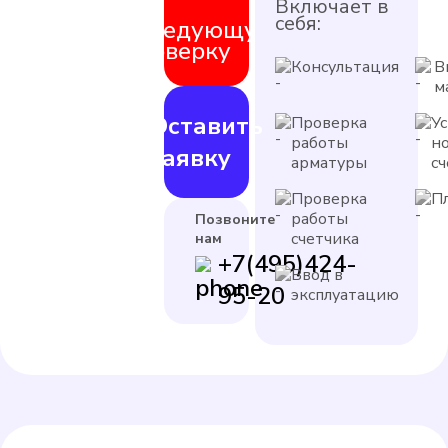
на
Включает в
себя:
следующую
поверку
Консультация
В
м
Оставить
Проверка
У
работы
н
заявку
арматуры
с
Проверка
П
работы
Позвоните
счетчика
нам
+7(495)424-
Ввод в
95-20
эксплуатацию