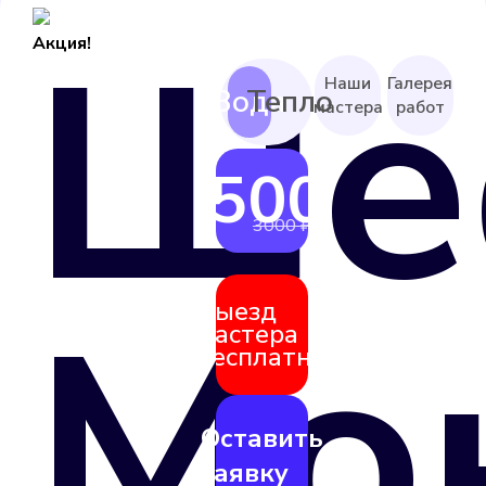
Ше
Акция!
Наши
Галерея
мастера
работ
2500 ₽
от
3000 ₽
Мо
Выезд
мастера
бесплатно
Оставить
заявку