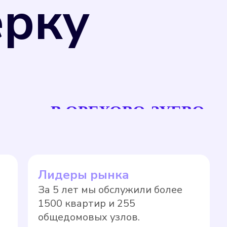
ерку
рсов, что позволяет избежать переплаты
В ОРЕХОВО-ЗУЕВО
единства измерений" и Приказом
ерений, не предназначенные для
 могут подвергаться поверке в
а прибора учета на нормативный тариф
Лидеры рынка
новленные сроки в соответствии с
За 5 лет мы обслужили более
ло, значительно выше, чем по показаниям
1500 квартир и 255
общедомовых узлов.