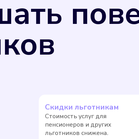
шать пов
иков
ь измерения потребляемых коммунальных ресу
 26 июня 2008 г. N 102-ФЗ "Об обеспечении 
 РФ от 31 июля 2020 г. N 2510 средства изм
улирования обеспечения единства измерений,
щая компания вправе перевести собственник
Скидки льготникам
ае, если прибор учета не был поверен в уста
Стоимость услуг для
. Оплата по нормативному тарифу, как прави
пенсионеров и других
тягивать с поверкой.
льготников снижена.