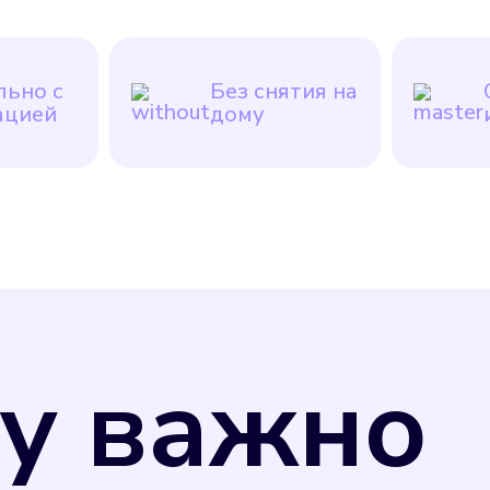
ьно с
Без снятия на
ацией
дому
у важно