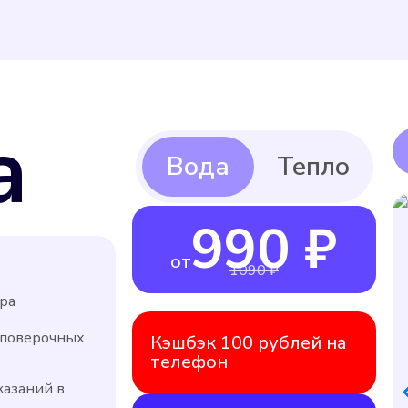
а
990 ₽
от
1090 ₽
ра
 поверочных
Кэшбэк 100 рублей на
телефон
казаний в