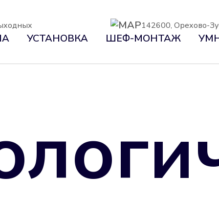
 выходных
142600, Орехово-Зуе
НА
УСТАНОВКА
ШЕФ-МОНТАЖ
УМН
ологи