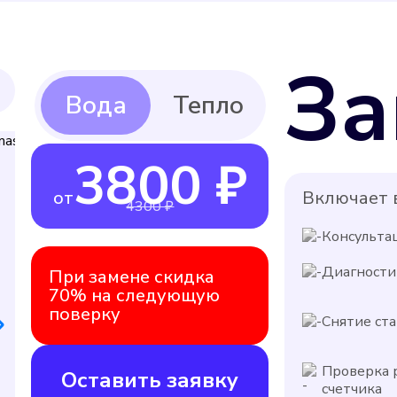
За
3800 ₽
от
Включает в
4300 ₽
Консульта
Диагности
При замене скидка
70% на следующую
поверку
Снятие ста
Проверка 
Оставить заявку
счетчика