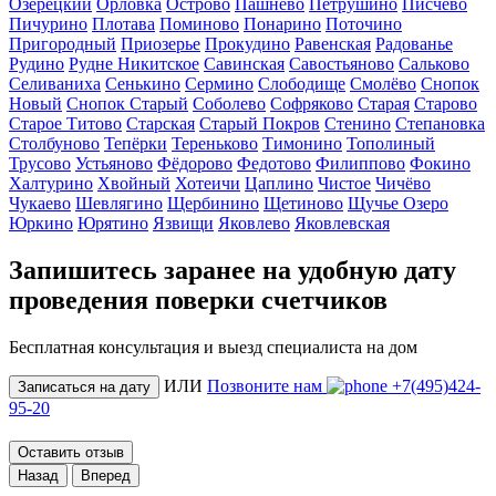
Озерецкий
Орловка
Острово
Пашнево
Петрушино
Писчёво
Пичурино
Плотава
Поминово
Понарино
Поточино
Пригородный
Приозерье
Прокудино
Равенская
Радованье
Рудино
Рудне Никитское
Савинская
Савостьяново
Сальково
Селиваниха
Сенькино
Сермино
Слободище
Смолёво
Снопок
Новый
Снопок Старый
Соболево
Софряково
Старая
Старово
Старое Титово
Старская
Старый Покров
Стенино
Степановка
Столбуново
Тепёрки
Тереньково
Тимонино
Тополиный
Трусово
Устьяново
Фёдорово
Федотово
Филиппово
Фокино
Халтурино
Хвойный
Хотеичи
Цаплино
Чистое
Чичёво
Чукаево
Шевлягино
Щербинино
Щетиново
Щучье Озеро
Юркино
Юрятино
Язвищи
Яковлево
Яковлевская
Запишитесь заранее на удобную дату
проведения поверки счетчиков
Бесплатная консультация и выезд специалиста на дом
ИЛИ
Позвоните нам
+7(495)424-
Записаться на дату
95-20
Оставить отзыв
Назад
Вперед