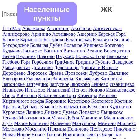
Населенные
ЖК
пункты
1 го Мая
Абрамовка
Авсюнино
Аксёново
Алексеевская
Анциферово
Аринино
Асташково
Ащерино
Барская Гора
Барское
Барышово
Беззубово
Бекетовская
Белавино
Беливо
Богородское
Большая Дубна
Большое Кишнево
Ботагово
Будьково
Бяльково
Вантино
Васютино
Велино
Верещагино
Верея
Вершина
Власово
Внуково
Войново Гора
Высоково
Глебово
Гора
Горбачиха
Грибчиха
Гридино
Губино
Давыдово
Давыдовская
Демихово
Деревнищи
Дорогали Вторые
Дорофеево
Дорохово
Дрезна
Дровосеки
Дуброво
Дылдино
Елизарово
Емельяново
Заволенье
Загряжская
Заполицы
Запонорье
Запрудино
Запутное
Зворково
Зевнево
Иванищево
Иванцево
Игнатово
Ильинский Погост
Ионово
Исаакиевское
Озеро
Кабаново
Кабановская Гора
Каменцы
Киняево
Кирпичного завода
Коровино
Коротково
Костенёво
Костино
Красная Дубрава
Красное
Крольчатник
Круглово
Кудыкино
Куровское
Лашино
Ликино Дулёво
Лопаково
Лыщиково
Ляхово
Максимовская
Малая Дубна
Малиново
Малиновские
Луга
Малое Кишнево
Мальково
Мануйлово
Минино
Мисцево
Молоково
Мосягино
Нажицы
Ненилово
Нестерово
Никулино
Новая
Новое
Новое Титово
Новониколаевка
Ожерелки