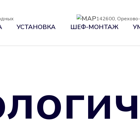
ходных
142600, Орехово-З
А
УСТАНОВКА
ШЕФ-МОНТАЖ
У
логич