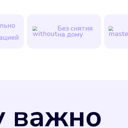
льно
Без снятия
на дому
ацией
у важно