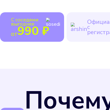
С соседями
Официа
выгоднее
990 ₽
с
регистр
от
Почем