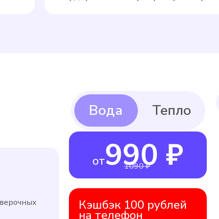
990 ₽
от
1090 ₽
оверочных
Кэшбэк 100 рублей
на телефон