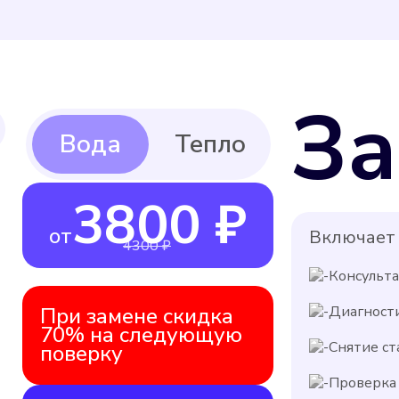
За
3800 ₽
от
Включает 
4300 ₽
Консульт
При замене скидка
Диагност
70% на следующую
Снятие ст
поверку
Проверка 