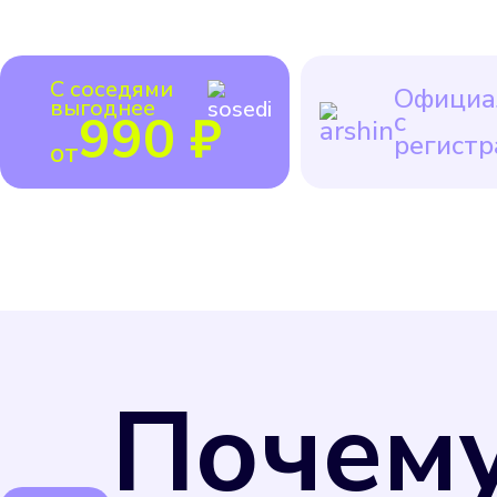
С соседями
Официа
выгоднее
990 ₽
с
регистр
от
Почем