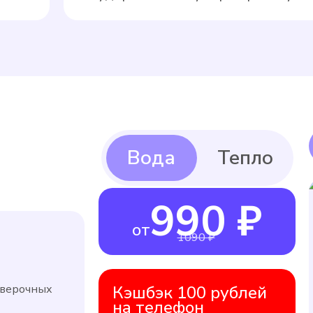
990 ₽
от
1090 ₽
оверочных
Кэшбэк 100 рублей
на телефон