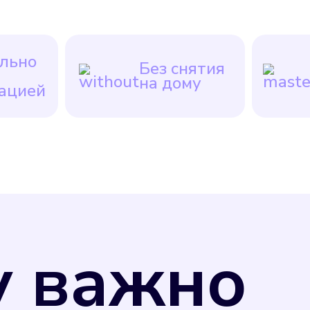
льно
Без снятия
на дому
ацией
у важно