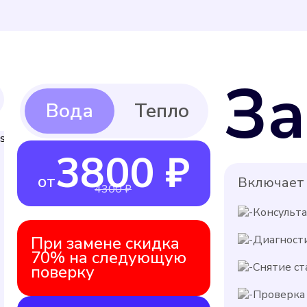
За
3800 ₽
от
Включает 
4300 ₽
Консульт
При замене скидка
Диагност
70% на следующую
Снятие ст
поверку
Проверка 