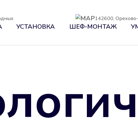
ходных
142600, Орехово-З
А
УСТАНОВКА
ШЕФ-МОНТАЖ
У
логич