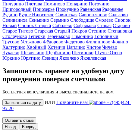
Пичурино
Плотава
Поминово
Понарино
Поточино
Пригородный
Приозерье
Прокудино
Равенская
Радованье
Рудино
Рудне Никитское
Савинская
Савостьяново
Сальково
Селиваниха
Сенькино
Сермино
Слободище
Смолёво
Снопок
Новый
Снопок Старый
Соболево
Софряково
Старая
Старово
Старое Титово
Старская
Старый Покров
Стенино
Степановка
Столбуново
Тепёрки
Тереньково
Тимонино
Тополиный
Трусово
Устьяново
Фёдорово
Федотово
Филиппово
Фокино
Халтурино
Хвойный
Хотеичи
Цаплино
Чистое
Чичёво
Чукаево
Шевлягино
Щербинино
Щетиново
Щучье Озеро
Юркино
Юрятино
Язвищи
Яковлево
Яковлевская
Запишитесь заранее на удобную дату
проведения поверки счетчиков
Бесплатная консультация и выезд специалиста на дом
ИЛИ
Позвоните нам
+7(495)424-
Записаться на дату
95-20
Оставить отзыв
Назад
Вперед