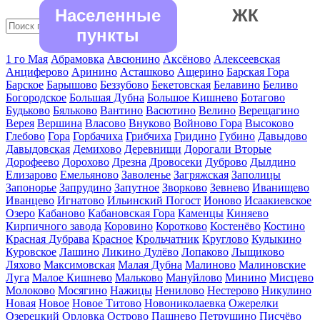
Населенные
ЖК
пункты
1 го Мая
Абрамовка
Авсюнино
Аксёново
Алексеевская
Анциферово
Аринино
Асташково
Ащерино
Барская Гора
Барское
Барышово
Беззубово
Бекетовская
Белавино
Беливо
Богородское
Большая Дубна
Большое Кишнево
Ботагово
Будьково
Бяльково
Вантино
Васютино
Велино
Верещагино
Верея
Вершина
Власово
Внуково
Войново Гора
Высоково
Глебово
Гора
Горбачиха
Грибчиха
Гридино
Губино
Давыдово
Давыдовская
Демихово
Деревнищи
Дорогали Вторые
Дорофеево
Дорохово
Дрезна
Дровосеки
Дуброво
Дылдино
Елизарово
Емельяново
Заволенье
Загряжская
Заполицы
Запонорье
Запрудино
Запутное
Зворково
Зевнево
Иванищево
Иванцево
Игнатово
Ильинский Погост
Ионово
Исаакиевское
Озеро
Кабаново
Кабановская Гора
Каменцы
Киняево
Кирпичного завода
Коровино
Коротково
Костенёво
Костино
Красная Дубрава
Красное
Крольчатник
Круглово
Кудыкино
Куровское
Лашино
Ликино Дулёво
Лопаково
Лыщиково
Ляхово
Максимовская
Малая Дубна
Малиново
Малиновские
Луга
Малое Кишнево
Мальково
Мануйлово
Минино
Мисцево
Молоково
Мосягино
Нажицы
Ненилово
Нестерово
Никулино
Новая
Новое
Новое Титово
Новониколаевка
Ожерелки
Озерецкий
Орловка
Острово
Пашнево
Петрушино
Писчёво