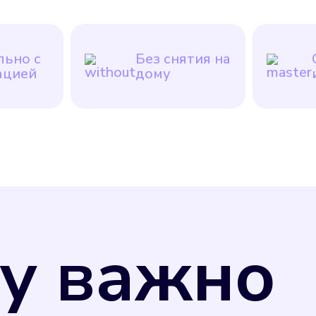
ьно с
Без снятия на
ацией
дому
у важно