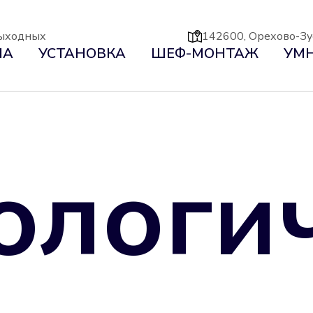
 выходных
142600, Орехово-Зуе
НА
УСТАНОВКА
ШЕФ-МОНТАЖ
УМН
ологи