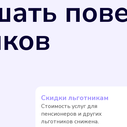
шать пов
иков
ь измерения потребляемых коммунальных ресу
 26 июня 2008 г. N 102-ФЗ "Об обеспечении 
 РФ от 31 июля 2020 г. N 2510 средства изм
улирования обеспечения единства измерений,
щая компания вправе перевести собственник
Скидки льготникам
ае, если прибор учета не был поверен в уста
Стоимость услуг для
. Оплата по нормативному тарифу, как прави
пенсионеров и других
тягивать с поверкой.
льготников снижена.