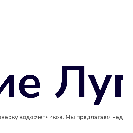
ие Луг
оверку водосчетчиков. Мы предлагаем недор