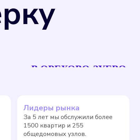
ерку
рсов, что позволяет избежать переплаты
В ОРЕХОВО-ЗУЕВО
единства измерений" и Приказом
ерений, не предназначенные для
 могут подвергаться поверке в
а прибора учета на нормативный тариф
Лидеры рынка
новленные сроки в соответствии с
За 5 лет мы обслужили более
ло, значительно выше, чем по показаниям
1500 квартир и 255
общедомовых узлов.