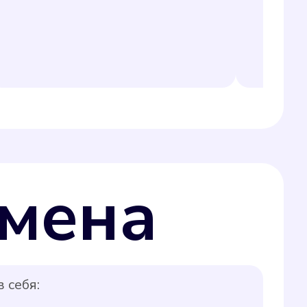
мена
 себя: