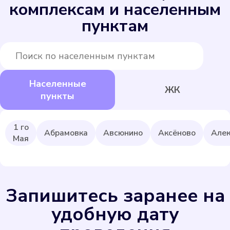
комплексам и населенным
пунктам
Населенные
ЖК
пункты
1 го
Абрамовка
Авсюнино
Аксёново
Алек
Мая
Запишитесь заранее на
удобную дату