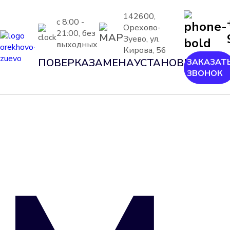
142600,
с 8:00 -
Орехово-
21:00, без
Зуево, ул.
выходных
Кирова, 56
ПОВЕРКА
ЗАМЕНА
УСТАНОВКА
ШЕФ-
ЗАКАЗАТ
ЗВОНОК
МОН