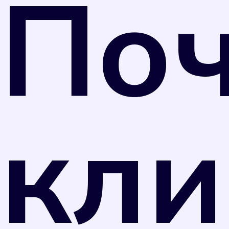
По
26 июня 2008 г. N 102-ФЗ "Об обеспечении
единства измерений" и Приказом
Министерства промышленности и торговли
РФ от 31 июля 2020 г. N 2510 средства
измерений, не предназначенные для
применения в сфере государственного
регулирования обеспечения единства
кли
измерений, могут подвергаться поверке в
добровольном порядке. Однако
управляющая компания вправе перевести
собственника прибора учета на нормативный
тариф потребления коммунального ресурса в
случае, если прибор учета не был поверен в
установленные сроки в соответствии с
отметкой в техническом паспорте прибора.
Оплата по нормативному тарифу, как