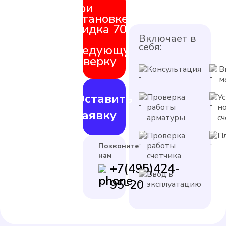
При
установке
скидка 70%
на
Включает в
себя:
следующую
поверку
Консультация
В
м
Оставить
Проверка
У
работы
н
заявку
арматуры
с
Проверка
П
работы
Позвоните
счетчика
нам
+7(495)424-
Ввод в
95-20
эксплуатацию