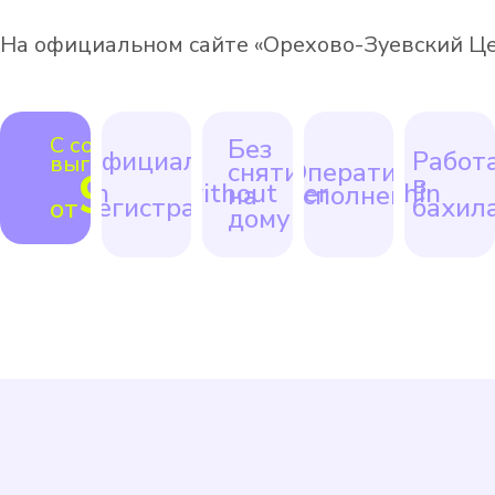
На официальном сайте «Орехово-Зуевский Це
С соседями
Без
Официально
Работ
выгоднее
снятия
Оперативное
990 ₽
с
в
на
исполнение
регистрацией
бахил
от
дому