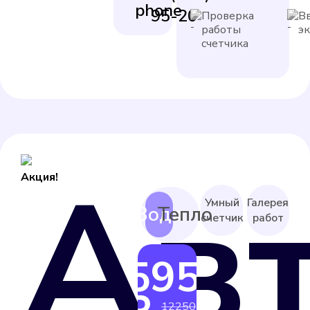
95-20
Проверка
В
работы
э
счетчика
Ав
Акция!
Умный
Галерея
счетчик
работ
5950
от
12250