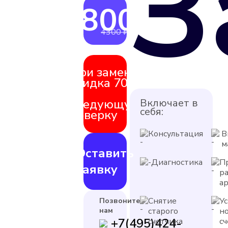
З
3800 ₽
от
4300 ₽
При замене
скидка 70%
на
следующую
Включает в
себя:
поверку
Консультация
В
м
Оставить
Диагностика
П
заявку
р
а
Снятие
У
Позвоните
нам
старого
н
+7(495)424-
счетчика
с