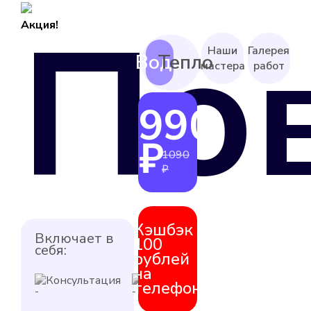
По
Акция!
Наши
Галерея
мастера
работ
990
от
₽
1090
₽
Кэшбэк
Включает в
100
себя:
рублей
на
Консультация
Выезд
телефон
мастера