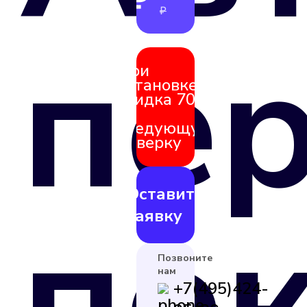
₽
₽
пе
При
установке
скидка 70%
на
следующую
поверку
Оставить
по
заявку
Позвоните
нам
+7(495)424-