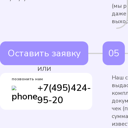
(мы р
даже 
выход
Оставить заявку
ИЛИ
Наш с
позвонить нам
выдас
+7(495)424-
комп
95-20
докум
чек (
сумма
извес