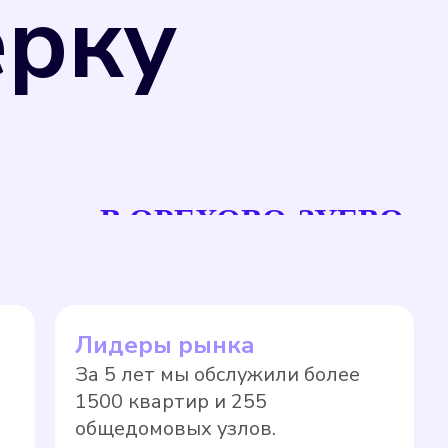
ерку
рсов, что позволяет избежать переплаты
В ОРЕХОВО-ЗУЕВО
единства измерений" и Приказом
ерений, не предназначенные для
 могут подвергаться поверке в
а прибора учета на нормативный тариф
Лидеры рынка
новленные сроки в соответствии с
За 5 лет мы обслужили более
ло, значительно выше, чем по показаниям
1500 квартир и 255
общедомовых узлов.