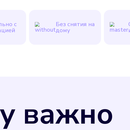
ьно с
Без снятия на
ацией
дому
у важно