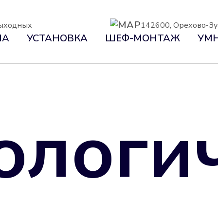
 выходных
142600, Орехово-Зуе
НА
УСТАНОВКА
ШЕФ-МОНТАЖ
УМН
ологи