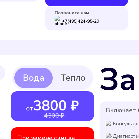
Позвоните нам
+7(495)424-95-20
За
3800 ₽
от
Включает в
4300 ₽
Консульта
Диагности
При замене скидка