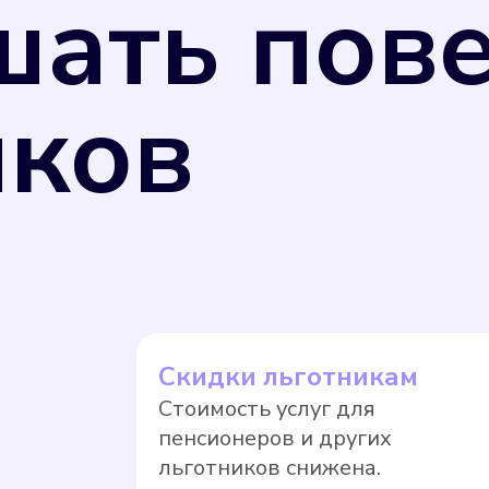
шать пов
иков
ь измерения потребляемых коммунальных ресу
 26 июня 2008 г. N 102-ФЗ "Об обеспечении 
 РФ от 31 июля 2020 г. N 2510 средства изм
улирования обеспечения единства измерений,
щая компания вправе перевести собственник
Скидки льготникам
ае, если прибор учета не был поверен в уста
Стоимость услуг для
. Оплата по нормативному тарифу, как прави
пенсионеров и других
тягивать с поверкой.
льготников снижена.