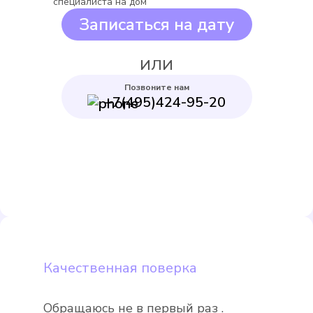
специалиста на дом
Записаться на дату
Выбрать
ИЛИ
Позвоните нам
+7(495)424-95-20
Itelma WFK24.D080
Подробнее
Выбрать
Качественная поверка
Обращаюсь не в первый раз .