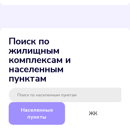
ENBRA для холодной
Поиск по
Подробнее
жилищным
Выбрать
комплексам и
населенным
пунктам
Gerrida СВК-15ГМИ-80
Населенные
ЖК
Подробнее
пункты
Выбрать