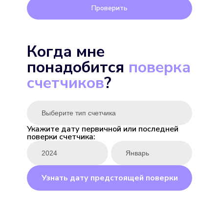
Проверить
Экомера 15-У
Когда мне
Подробнее
понадобится
поверка
Выбрать
счетчиков
?
Укажите дату первичной или последней
поверки счетчика:
ENBRA для горячей
Подробнее
Узнать дату предстоящей поверки
Выбрать