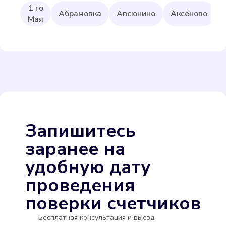
1 го
Абрамовка
Авсюнино
Аксёново
Мая
Itelma WFW24.D080
Подробнее
Выбрать
Запишитесь
заранее на
удобную дату
проведения
поверки счетчиков
Itelma WFW20.D080
Бесплатная консультация и выезд
Подробнее